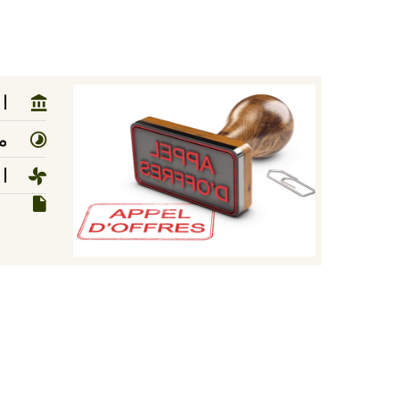
ا
مد
ا