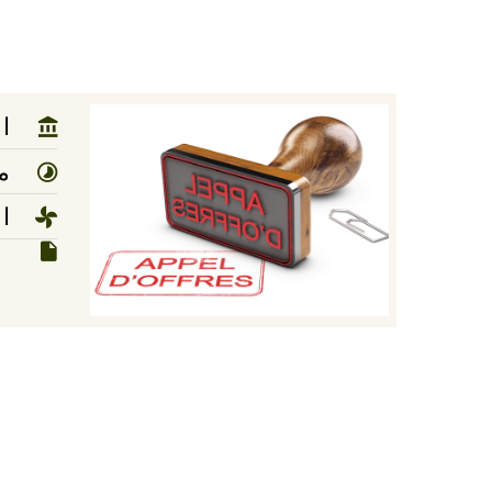
ا
مد
ا