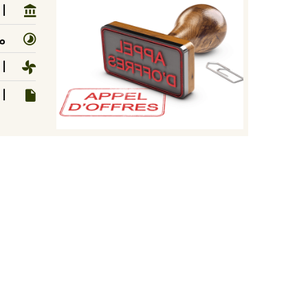
ال
مد
ا
ا