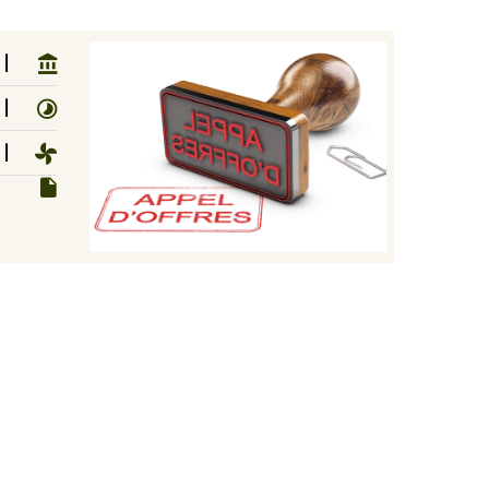
ا
ال
ا