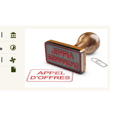
ا
مد
ا