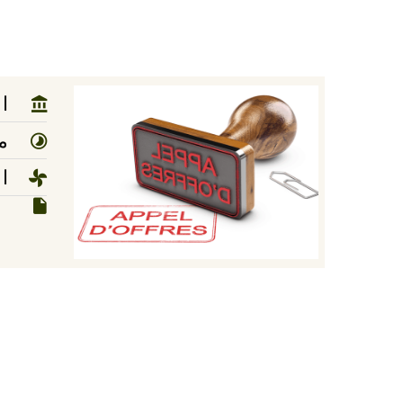
ا
مد
ا