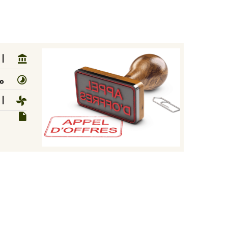
ا
مد
ا