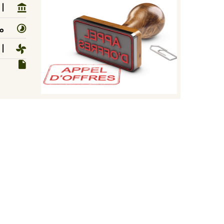
ا
مد
ا