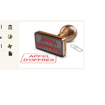
ا
مد
ا