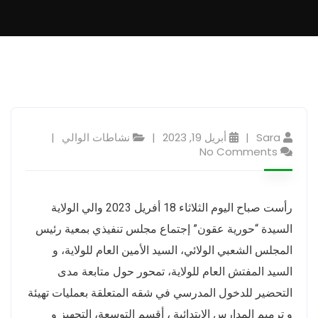
Sara
أبريل 19, 2023
نشاطات الوالي
No Comments
رأست صباح اليوم الثلاثاء 18 أفريل 2023 والي الولاية
السيدة “حورية عقون” إجتماع مجلس تنفيذي بمعية رئيس
المجلس الشعبي الولائي، السيد الأمين العام للولاية، و
السيد المفتش العام للولاية، تمحور حول متابعة مدى
التحضير للدخول المدرسي في شقه المتعلقة بعمليات تهيئة
و ترميم المدارس الابتدائية ، أقسم التوسعة، التجهيز و