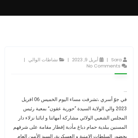
Sara
أبريل 9, 2023
نشاطات الوالي
No Comments
…
في جوّ أسري ،تشرفت مساء اليوم الخميس 06 افريل
2023 والي الولاية السيدة “حورية عقون” بمعية رئيس
المجلس الشعبي الولائي مشاركة أمهاتنا و ابائنا نزلاء دار
المسنين ببلدية حمام دباغ مأدبة إفطار مقامة على شرفهم
بحضور السلطات الامنية و العسكرية، السيد الأمين العام