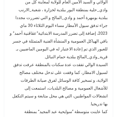
الولائي و السيد الأمين العام للولاية لمعاينة كل من
وادي_حلية بمنطقة البور ببلدية لخزارة ، شعبة_الارنب
ببلدية بومهرة أحمد و وادي_المالح و التي تضررت مجددا
جراء تدفق سيول الأمطار مساء اليوم الثلاثاء 30 ماي
2023، إضافة إلى تضرر المدرسة الابتدائية”عڨاڨنية أحمد” و
باقي الهياكل العمومية و المنشأة الفنية المتمثلة في جسر
للعبور الذي تم إعادة الاعتبار له في اليومين الماضيين بـ
قرية_وادي_المالح ببلدية حمام النبائل.
السيدة الوالي تفقدت عدة سكنات بالمنطقة عرفت تدفق
لسيول الامطار، كما وقفت على تدخل مختلف مصالح
الولاية، و تسخير كافة الوسائل لفرق صيانة الطرقات
للأشغال العمومية و مصالح البلديات، استمعت إلى
انشغالات المواطنين، التي هي محل متابعة و سيتم التكفل
بها تدريجيا.
كما عاينت متوسطة “سوايحية عبد المجيد” بمنطقة