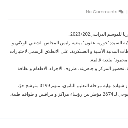
No Comments
يوم الأحد 11 جوان 2023 والي الولاية السيدة”حورية عقون” بمعية رئيس المجلس الشعبي الولائي و
ات المدنية الأمنية و العسكرية، على الانطلاق الرسمي لاختبارات
محمود” ببلدية قالمة.
ة، تحضير المركز و جاهزيته، ظروف الاجراء، الاطعام و نظافة
يذكر أنه، تم تسجيل لهاته الدورة 9813 مترشح لاجتياز شهادة نهاية مرحلة التعليم الثانوي، منهم 3199 مترشح حرّ،