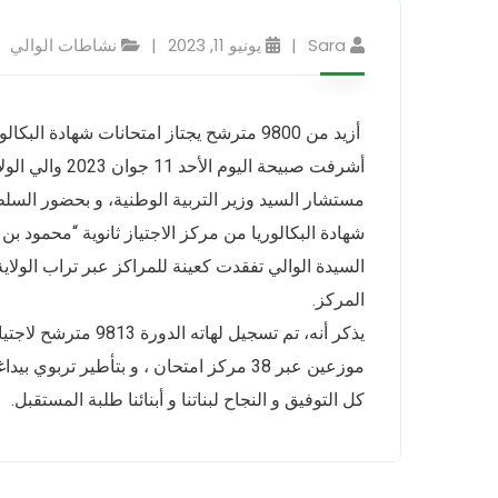
Sara
يونيو 11, 2023
نشاطات الوالي
أزيد من 9800 مترشح يجتاز امتحانات شهادة البكالوريا للموسم الدراسي2023/202..
أشرفت صبيحة ال
مستشار السيد وزير التربية الوطنية، و بحضور السلط
شهادة البكالوريا من مركز الاجتياز ثانوية “محمود بن 
السيدة الوالي تفقدت كعينة للمراكز عبر تراب الولاي
المركز.
موزعين عبر 38 مركز امتحان ، و بتأطير تربوي بيداغوجي لـ 2674 مؤطر بين رؤساء مراكز و مراقبين و طواقم طبية.
كل التوفيق و النجاح لبناتنا و أبنائنا طلبة المستقبل.