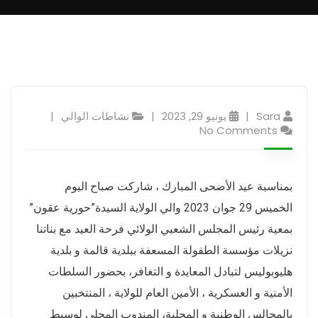
Sara
يونيو 29, 2023
نشاطات الوالي
No Comments
بمناسبة عيد الأضحى المبارك ، شاركت صباح اليوم
الخميس 29 جوان 2023 والي الولاية السيدة”حورية عقون”
بمعية رئيس المجلس الشعبي الولائي فرحة العيد مع بناتنا
نزيلات مؤسسة الطفولة المسعفة ببلدية قالمة و بلدية
هليوبوليس لتبادل المعايدة و التغافر، بحضور السلطات
الأمنية و العسكرية ، الأمين العام للولاية ، المنتخبين
بالمجالس الوطنية و المحلية، المندوب المحلي لوسيط