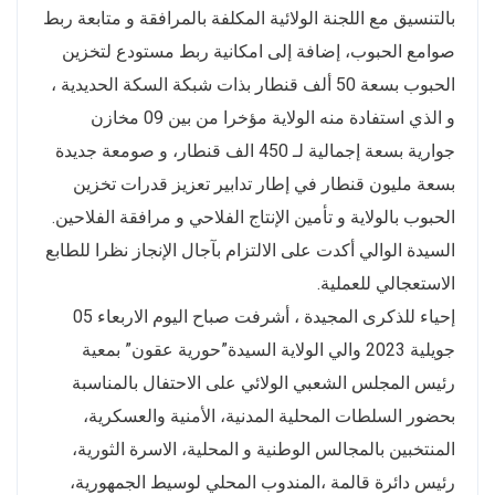
بالتنسيق مع اللجنة الولائية المكلفة بالمرافقة و متابعة ربط
صوامع الحبوب، إضافة إلى امكانية ربط مستودع لتخزين
الحبوب بسعة 50 ألف قنطار بذات شبكة السكة الحديدية ،
و الذي استفادة منه الولاية مؤخرا من بين 09 مخازن
جوارية بسعة إجمالية لـ 450 الف قنطار، و صومعة جديدة
بسعة مليون قنطار في إطار تدابير تعزيز قدرات تخزين
الحبوب بالولاية و تأمين الإنتاج الفلاحي و مرافقة الفلاحين.
السيدة الوالي أكدت على الالتزام بآجال الإنجاز نظرا للطابع
الاستعجالي للعملية.
إحياء للذكرى المجيدة ، أشرفت صباح اليوم الاربعاء 05
جويلية 2023 والي الولاية السيدة”حورية عقون” بمعية
رئيس المجلس الشعبي الولائي على الاحتفال بالمناسبة
بحضور السلطات المحلية المدنية، الأمنية والعسكرية،
المنتخبين بالمجالس الوطنية و المحلية، الاسرة الثورية،
رئيس دائرة قالمة ،المندوب المحلي لوسيط الجمهورية،