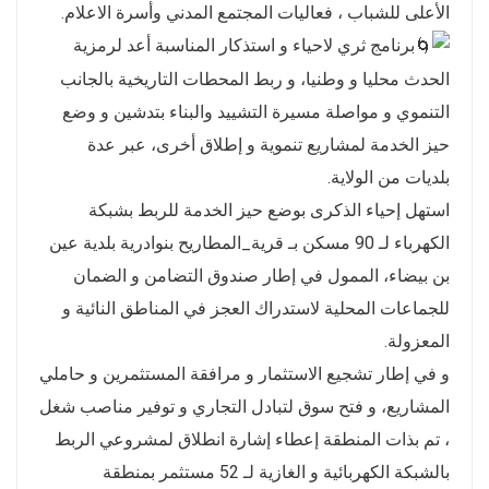
الأعلى للشباب ، فعاليات المجتمع المدني وأسرة الاعلام.
برنامج ثري لاحياء و استذكار المناسبة أعد لرمزية
الحدث محليا و وطنيا، و ربط المحطات التاريخية بالجانب
التنموي و مواصلة مسيرة التشييد والبناء بتدشين و وضع
حيز الخدمة لمشاريع تنموية و إطلاق أخرى، عبر عدة
بلديات من الولاية.
استهل إحياء الذكرى بوضع حيز الخدمة للربط بشبكة
الكهرباء لـ 90 مسكن بـ قرية_المطاريح بنوادرية بلدية عين
بن بيضاء، الممول في إطار صندوق التضامن و الضمان
للجماعات المحلية لاستدراك العجز في المناطق النائية و
المعزولة.
و في إطار تشجيع الاستثمار و مرافقة المستثمرين و حاملي
المشاريع، و فتح سوق لتبادل التجاري و توفير مناصب شغل
، تم بذات المنطقة إعطاء إشارة انطلاق لمشروعي الربط
بالشبكة الكهربائية و الغازية لـ 52 مستثمر بمنطقة