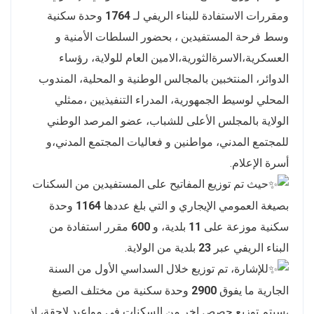
ومقررات الاستفادة للبناء الريفي لـ
1764
وحدة سكنية
وسط فرحة المستفيدين ، بحضور السلطات الأمنية و
العسكرية،الاسرةالثورية،الامين العام للولاية، رؤساء
الدوائر، المنتخبين بالمجالس الوطنية و المحلية، المندوب
المحلي لوسيط الجمهورية، المدراء التنفيذيين ،ممثلي
الولاية بالمجلس الأعلى للشباب، عضو المرصد الوطني
للمجتمع المدني، مواطنين و فعاليات المجتمع المدني،و
أسرة الإعلام.
حيث تم توزيع المفاتيح على المستفيدين من السكنات
بصيغة العمومي الإيجاري و التي بلغ عددها
1164
وحدة
سكنية موزعة على
11
بلدية، و
600
مقرر استفادة من
البناء الريفي عبر
23
بلدية من الولاية.
للإشارة، تم توزيع خلال السداسي الأول من السنة
الجارية ما يفوق
2900
وحدة سكنية من مختلف الصيغ
،سيتم توزيع حصص اخر من السكنات في مواعيد لاحقة، إذ