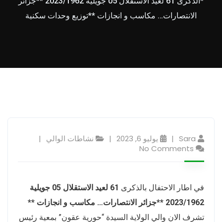
*الذكرى 61 لعيد الاستقلال 05 جويلية 2023/1962 **جزائر
الانتصارات… مكاسب و انجازات **توزيع وحدات سكنية
Sara
يوليو 6, 2023
نشاطات الوالي
No Comments
في اطار الاحتفال بالذكرى
61 لعيد الاستقلال 05 جويلية
2023/1962 **جزائر الانتصارات… مكاسب و انجازات **
تشرف الان والي الولاية السيدة “حورية عقون” بمعية رئيس