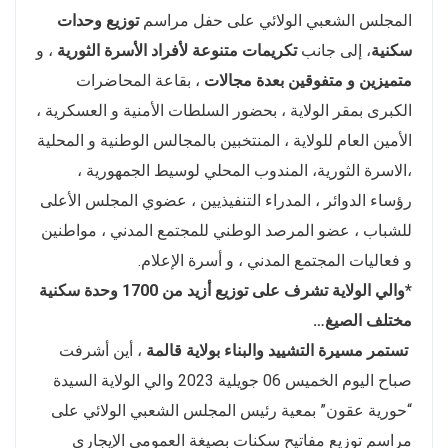
المجلس الشعبي الولائي على حفل مراسم
توزيع وحدات
سكنية
، إلى جانب
تكريمات متنوعة لأفراد الأسرة الثورية
، و
متميزين و متفوقين بعدة مجالات
، بقاعة المحاضرات
الكبرى بمقر الولاية ، بحضور السلطات الأمنية و العسكرية ،
الأمين العام للولاية ، المنتخبين بالمجالس الوطنية و المحلية
،الاسرة الثورية، المندوب المحلي لوسيط الجمهورية ،
رؤساء الدوائر ، المدراء التنفيذيين ، عضوي المجلس الأعلى
للشباب ، عضو المرصد الوطني للمجتمع المدني ، مواطنين
و فعاليات المجتمع المدني ، و أسرة الإعلام.
*والي الولاية تشرف على توزيع أزيد من 1700 وحدة سكنية
مختلف الصيغ…
تستمر مسيرة التشييد والبناء بولاية قالمة
، أين أشرفت
صباح اليوم الخميس 06 جويلية 2023 والي الولاية السيدة
“حورية عقون” بمعية رئيس المجلس الشعبي الولائي على
مراسم توزيع مفاتيح سكنات بصيغة العمومي الإيجاري