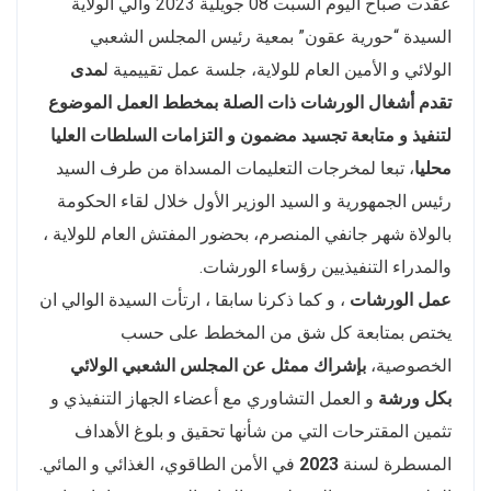
عقدت صباح اليوم السبت 08 جويلية 2023 والي الولاية
السيدة “حورية عقون” بمعية رئيس المجلس الشعبي
الولائي و الأمين العام للولاية، جلسة عمل تقييمية ل
مدى
تقدم أشغال الورشات ذات الصلة بمخطط العمل الموضوع
لتنفيذ و متابعة تجسيد مضمون و التزامات السلطات العليا
محليا
، تبعا لمخرجات التعليمات المسداة من طرف السيد
رئيس الجمهورية و السيد الوزير الأول خلال لقاء الحكومة
بالولاة شهر جانفي المنصرم، بحضور المفتش العام للولاية ،
والمدراء التنفيذيين رؤساء الورشات.
عمل الورشات
، و كما ذكرنا سابقا ، ارتأت السيدة الوالي ان
يختص بمتابعة كل شق من المخطط على حسب
الخصوصية،
بإشراك ممثل عن المجلس الشعبي الولائي
بكل ورشة
و العمل التشاوري مع أعضاء الجهاز التنفيذي و
تثمين المقترحات التي من شأنها تحقيق و بلوغ الأهداف
المسطرة لسنة
2023
في الأمن الطاقوي، الغذائي و المائي.