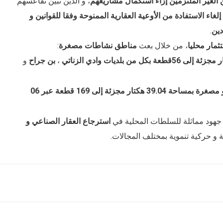
 الغير الملتزمين إزاء استكمال مشاريعهم
، و الذين تبين تقاعسهم
إلغاء الاستفادة من الأوعية العقارية الممنوحة وفقا للقوانين و
دين
.
ثمار محليا
، من خلال بعث
مناطق نشاطات مصغرة
:
،
بن جراح
و
انشاء 06 مناطق نشاط صغيرة و مصغرة بمساحة 39.04 هكتار مجزئة إلى 169 قطعة عبر 06
 جهود مماثلة للسلطات المحلية في
استرجاع العقار الصناعي و
ة و حركية تنموية بمختلف المجالات.