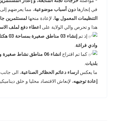
*
مواصلة
خرجات لجنة المتابعة، و إعذار المستثمرين
في إنجازها
دون أسباب موضوعية
، مما يعرضهم إلى
التنظيمات المعمول بها
، لإعادة منحها
لمستثمرين جا
هذا و تحرص والي الولاية على
اعطاء دفع لملف الاست
إذ تم
إنشاء 03 مناطق صغيرة بمساحة 03 هكتار مجزئة إلى 56قطعة بكل من بلديات وادي الزناتي
وادي فراغة
.
كما تم اقتراح
بلديات
.
ما يعكس
ارساء دعائم الحظائر الصناعية
، الى جانب
إعادة توجيهه
، لإنعاش الاقتصاد محليا و خلق ديناميكي