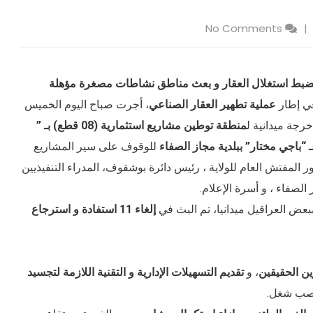
No Comments
ضبط استغلال العقار و بعث مناطق نشاطات مصغرة مؤهلة
في إطار
عملية تطهير العقار الصناعي
، أجرت صباح اليوم الخميس
رجة ميدانية ل
منطقة توطين مشاريع استثمارية (08 قطع) بـ ”
للوقوف على سير المشاريع
ور المفتش العام للولاية ، رئيس دائرة بوشقوف، المدراء التنفيذيين
الصفاء ، و أسرة الإعلام.
بعض العراقيل ميدانيا، تم البث في
إلغاء 11 استفادة و استرجاع
ن الحقيقين
، و
تقديم التسهيلات الإدارية و التقنية اللازمة لتجسيد
اصب شغل.