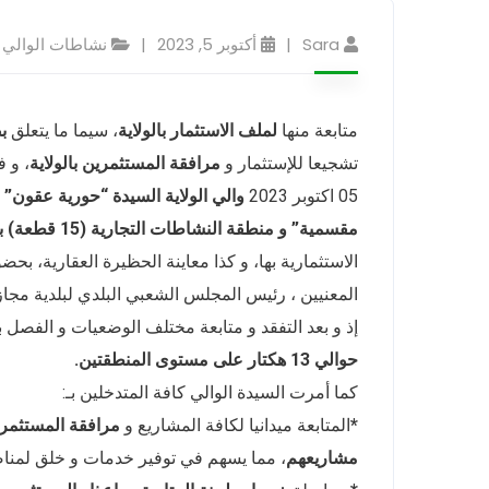
Sara
أكتوبر 5, 2023
نشاطات الوالي
متابعة منها
لملف الاستثمار بالولاية
، سيما ما يتعلق
ب
تشجيعا للإستثمار و
مرافقة المستثمرين بالولاية
، و 
05 اكتوبر 2023
والي الولاية السيدة “حورية عقون”
خ
مقسمية” و منطقة النشاطات التجارية (15 قطعة) بـ “باجي مختار” ببلدية مجاز الصفاء
الاستثمارية بها، و كذا معاينة الحظيرة العقارية، بحض
المعنيين ، رئيس المجلس الشعبي البلدي لبلدية مجاز 
إذ و بعد التفقد و متابعة مختلف الوضعيات و الفصل ب
حوالي 13 هكتار على مستوى المنطقتين.
كما أمرت السيدة الوالي كافة المتدخلين بـ:
*
المتابعة ميدانيا لكافة المشاريع و
مرافقة المستثمري
مشاريعهم
، مما يسهم في توفير خدمات و خلق لمن