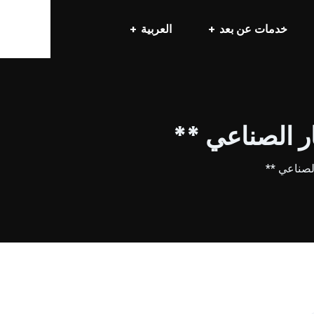
خدمات عن بعد
العربية
ر الصناعي **
لصناعي **