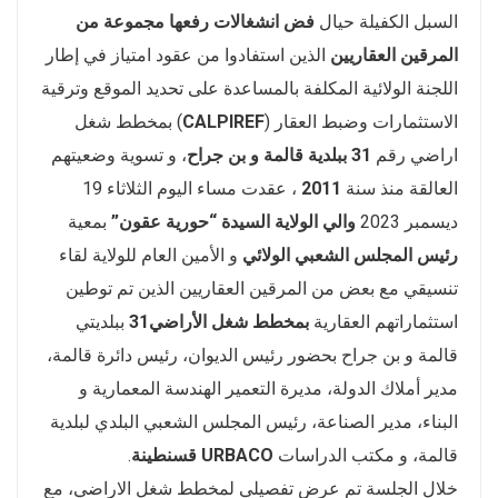
السبل الكفيلة حيال
فض انشغالات رفعها مجموعة من
المرقين العقاريين
الذين استفادوا من عقود امتياز في إطار
اللجنة الولائية المكلفة بالمساعدة على تحديد الموقع وترقية
الاستثمارات وضبط العقار (
CALPIREF
) بمخطط شغل
اراضي رقم
31
ببلدية
قالمة و بن جراح
، و تسوية وضعيتهم
العالقة منذ سنة
2011
، عقدت مساء اليوم الثلاثاء 19
ديسمبر 2023
والي الولاية
السيدة “حورية عقون”
بمعية
رئيس المجلس الشعبي الولائي
و الأمين العام للولاية لقاء
تنسيقي مع بعض من المرقين العقاريين الذين تم توطين
استثماراتهم العقارية
بمخطط شغل
الأراضي31
ببلديتي
قالمة و بن جراح بحضور رئيس الديوان، رئيس دائرة قالمة،
مدير أملاك الدولة، مديرة التعمير الهندسة المعمارية و
البناء، مدير الصناعة، رئيس المجلس الشعبي البلدي لبلدية
قالمة، و مكتب الدراسات
URBACO قسنطينة
.
خلال الجلسة تم عرض تفصيلي لمخطط شغل الاراضي، مع