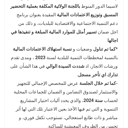
لاسيما الدور المنوط
باللجنة الولائية المكلفة بعملية التحضير
المسبق وتوزيع الاعتمادات المالية
المقيدة بعنوان برنامج
دعم التنمية الاجتماعية والاقتصادية للبلديات، و ذلك من
اجل ضمان
تسيير أمثل للموارد المالية المبلغة و تنفيذها في
اجالها
.
*كما تم تناول
وضعيات و
نسبة استهلاك الاعتمادات المالية
بالنسبة لمخططات التنمية للبلدية لسنة
2023
، ومدى تقدم
ورشات الانجاز، اذ
شددت السيدة الوالي
في هذا الشأن على
تدارك اي تأخر مسجل.
-كما تم خلال الجلسة
عرض للمخصص الإجمالي للتجهيز
والاستثمار لصندوق التضامن و الضمان للجماعات المحلية
لحساب
سنة 2024
، والذي يحدد آليات اختيار المشاريع
التنموية و التي تم فيها الأخذ بعين الاعتبار تلك التي لها آثر
مباشر و ذات طابع استعجالي، تستوجب تكفل فوري، و
تحسن من الظروف المعيشية للساكنة.