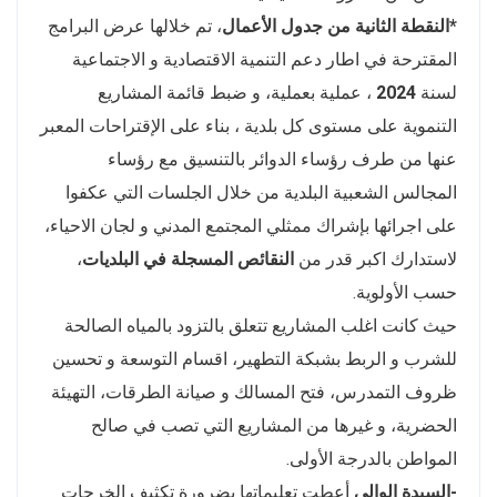
*النقطة الثانية
من جدول الأعمال
، تم خلالها عرض البرامج
المقترحة في اطار دعم التنمية الاقتصادية و الاجتماعية
لسنة
2024
، عملية بعملية، و ضبط قائمة المشاريع
التنموية على مستوى كل بلدية ، بناء على الإقتراحات المعبر
عنها من طرف رؤساء الدوائر بالتنسيق مع رؤساء
المجالس الشعبية البلدية من خلال الجلسات التي عكفوا
على اجرائها بإشراك ممثلي المجتمع المدني و لجان الاحياء،
لاستدارك اكبر قدر من
النقائص المسجلة في البلديات
،
حسب الأولوية.
حيث كانت اغلب المشاريع تتعلق بالتزود بالمياه الصالحة
للشرب و الربط بشبكة التطهير، اقسام التوسعة و تحسين
ظروف التمدرس، فتح المسالك و صيانة الطرقات، التهيئة
الحضرية، و غيرها من المشاريع التي تصب في صالح
المواطن بالدرجة الأولى.
-السيدة الوالي
أعطت تعليماتها بضرورة تكثيف الخرجات