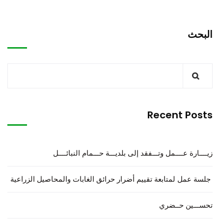
البحث
Recent Posts
زيــــارة عــــمل وتـــفقد إلى بلديـــة حـــمام النبائــــل
جلسة عمل لمتابعة تقييم أضرار حرائق الغابات والمحاصيل الزراعية
تحســـين حــضري