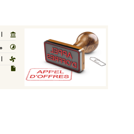
ال
مد
ا