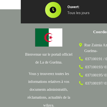
Ouvert:
Tous les jours
Coordo
Rue Zaimia Az
Guelma-
Bienvenue sur le portail officiel
037100191 / 
de La de Guelma.
037100193/ 
Vous y trouverez toutes les
037100195/ 
informations relatives à vos
037100197/ 
documents administratifs,
réclamations, actualités de la
wilaya.