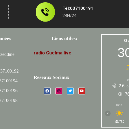
Tél:037100191
24H/24
nnées
Liens utiles:
G
3
radio
Guelma
live
zeddine -
037100192
Réseaux Sociaux
037100194
2.6
037100196
7
037100198
10:00
‹
30°C