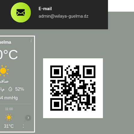
E-mail
admin@wilaya-guelma.dz
uelma
0°C
صافي
 م\ث
52%
64
mmHg
11:00
12:00
13:00
14:00
15:00
16:00
17:00
›
31°C
32°C
33°C
33°C
33°C
33°C
32°C