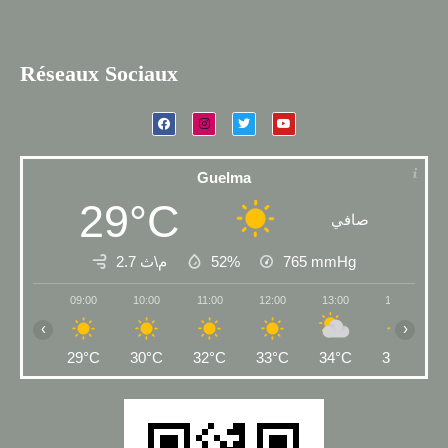
Réseaux Sociaux
Guelma
29°C
صافي
2.7 م\ث
52%
765
mmHg
09:00
10:00
11:00
12:00
13:00
14:00
‹
›
29°C
30°C
32°C
33°C
34°C
33°C