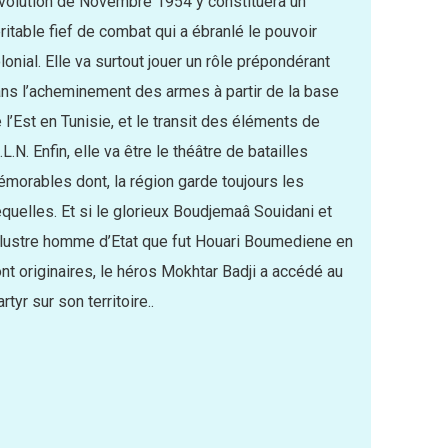
volution de Novembre 1954 y constituera un
ritable fief de combat qui a ébranlé le pouvoir
lonial. Elle va surtout jouer un rôle prépondérant
ns l’acheminement des armes à partir de la base
 l’Est en Tunisie, et le transit des éléments de
A.L.N. Enfin, elle va être le théâtre de batailles
morables dont, la région garde toujours les
quelles. Et si le glorieux Boudjemaâ Souidani et
illustre homme d’Etat que fut Houari Boumediene en
nt originaires, le héros Mokhtar Badji a accédé au
rtyr sur son territoire..