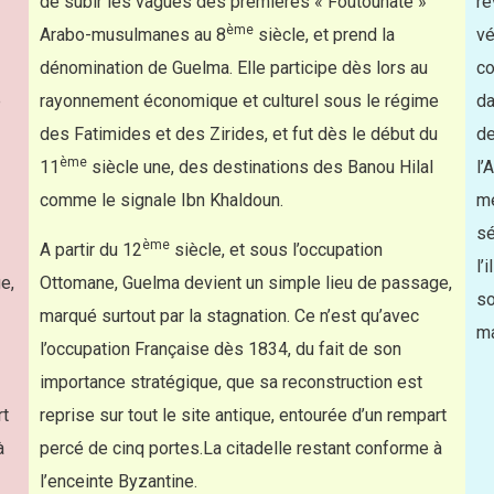
de subir les vagues des premières « Foutouhate »
ré
ème
Arabo-musulmanes au 8
siècle, et prend la
vé
dénomination de Guelma. Elle participe dès lors au
co
e
rayonnement économique et culturel sous le régime
da
des Fatimides et des Zirides, et fut dès le début du
de
ème
11
siècle une, des destinations des Banou Hilal
l’
comme le signale Ibn Khaldoun.
mé
sé
ème
A partir du 12
siècle, et sous l’occupation
l’
e,
Ottomane, Guelma devient un simple lieu de passage,
so
marqué surtout par la stagnation. Ce n’est qu’avec
ma
l’occupation Française dès 1834, du fait de son
importance stratégique, que sa reconstruction est
rt
reprise sur tout le site antique, entourée d’un rempart
à
percé de cinq portes.La citadelle restant conforme à
l’enceinte Byzantine.