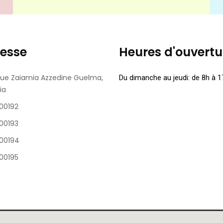
resse
Heures d'ouvertu
ue Zaiamia Azzedine Guelma,
Du dimanche au jeudi: de 8h à 1
ia
00192
00193
00194
00195