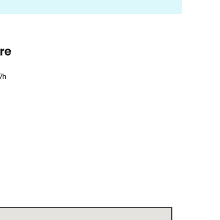
re
7h