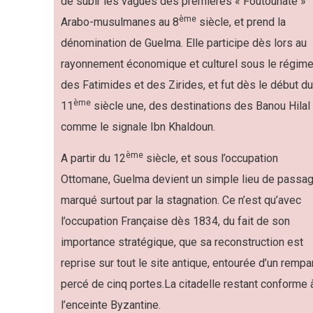
de subir les vagues des premières « Foutouhate »
ème
Arabo-musulmanes au 8
siècle, et prend la
dénomination de Guelma. Elle participe dès lors au
rayonnement économique et culturel sous le régim
des Fatimides et des Zirides, et fut dès le début du
ème
11
siècle une, des destinations des Banou Hilal
comme le signale Ibn Khaldoun.
ème
A partir du 12
siècle, et sous l’occupation
Ottomane, Guelma devient un simple lieu de passag
marqué surtout par la stagnation. Ce n’est qu’avec
l’occupation Française dès 1834, du fait de son
importance stratégique, que sa reconstruction est
reprise sur tout le site antique, entourée d’un rempa
percé de cinq portes.La citadelle restant conforme 
l’enceinte Byzantine.