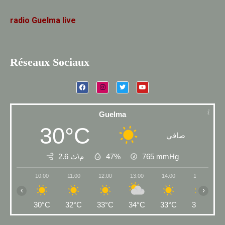
radio
Guelma
live
Réseaux Sociaux
Guelma
30°C
صافي
2.6 م\ث
47%
765
mmHg
10:00
11:00
12:00
13:00
14:00
15:00
‹
›
30°C
32°C
33°C
34°C
33°C
34°C