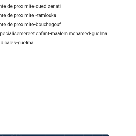
nte de proximite-oued zenati
nte de proximite -tamlouka
ante de proximite-bouchegouf
 specialisemereet enfant-maalem mohamed-guelma
edicales-guelma