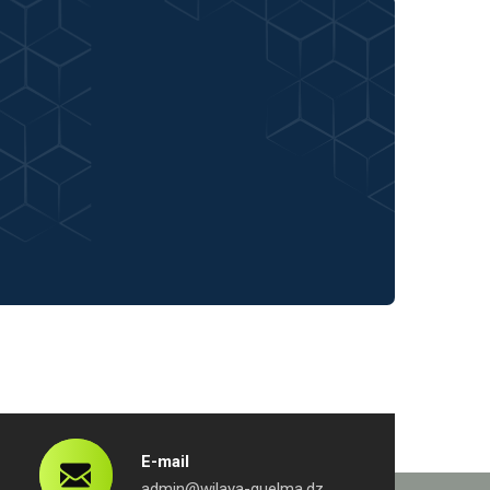
E-mail
admin@wilaya-guelma.dz