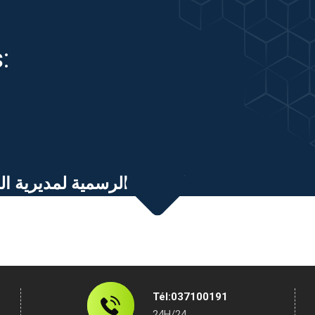
:
الصفحة الرسمية لمديرية ال
Tél:037100191
24H/24