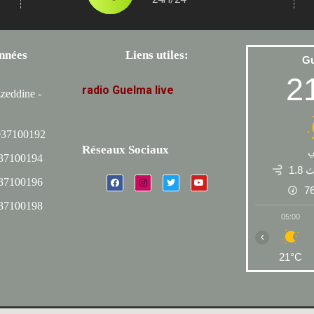
nnées
Liens utiles:
G
2
radio
Guelma
live
zeddine -
037100192
Réseaux Sociaux
037100194
1.8
037100196
7
037100198
05:00
‹
21°C