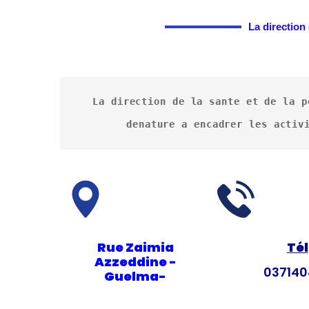
La direction 
La direction de la sante et de la p
denature a encadrer les activ
Rue Zaimia
Tél
Azzeddine -
03714
Guelma-