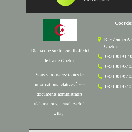
Coordo
Rue Zaimia Az
Guelma-
Bienvenue sur le portail officiel
037100191 / 
de La de Guelma.
037100193/ 
Vous y trouverez toutes les
037100195/ 
informations relatives à vos
037100197/ 
documents administratifs,
réclamations, actualités de la
wilaya.