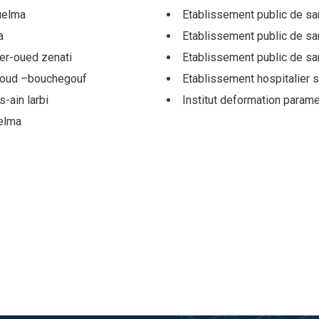
uelma
Etablissement public de sa
a
Etablissement public de sa
der-oued zenati
Etablissement public de s
saoud –bouchegouf
Etablissement hospitalier
-ain larbi
Institut deformation param
uelma