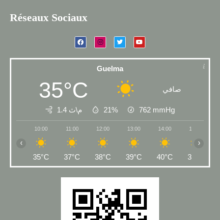
Réseaux Sociaux
Guelma
35°C
صافي
1.4 م\ث
21%
762
mmHg
10:00
11:00
12:00
13:00
14:00
15:00
‹
›
35°C
37°C
38°C
39°C
40°C
39°C