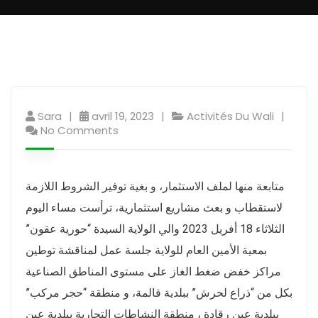
Sara
avril 19, 2023
Activités Du Wali
No Comments
متابعة منها لملف الاستثمار، و بغية توفير الشروط اللازمة
لاستقطاب و بعث مشاريع استثمارية، ترأست مساء اليوم
الثلاثاء 18 أفريل 2023 والي الولاية السيدة “حورية عقون”
بمعية الأمين العام للولاية جلسة عمل لمناقشة توطين
مراكز خفض ضغط الغاز على مستوى المناطق الصناعية
بكل من “ذراع لحرش” ببلدية قالمة، و منطقة “حجر مركب”
ببلدية عين رقادة ، منطقة النشاطات التجارية ببلدية عين