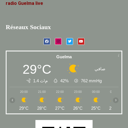
radio
Guelma
live
Réseaux Sociaux
Guelma
29°C
صافي
1.4 م\ث
42%
762
mmHg
20:00
21:00
22:00
23:00
00:00
01:00
‹
›
29°C
28°C
27°C
26°C
25°C
25°C