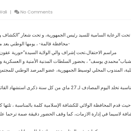
Wali
No Comments
تحت الرعاية السامية للسيد رئيس الجمهورية، و تحت شعار “الكشاف و
محافظة قالمة- ، يومها الوطني بعد مسيرة 82 سنة حافلة في تلبية النداء و.
مراسم الاحتفال،تحت إشراف والي الولاية السيدة”حورية عقون”
شباب”محمدي يوسف” ، بحضور السلطات المدنية الأمنية و العسكرية و أف
لية، المندوب المحلي لوسيط الجمهورية، عضو المرصد الوطني للمجتمع 
المناسبة تخلد اليوم المصادف لـ 27 ماي من كل سنة 
حيث قدم المحافظة الولائي للكشافة الإسلامية كلمة بالمناسبة ، تلتها كلم
افة لاسيما في إدارة الازمات، كما وقف الحضور دقيقة صمة ترحما على 