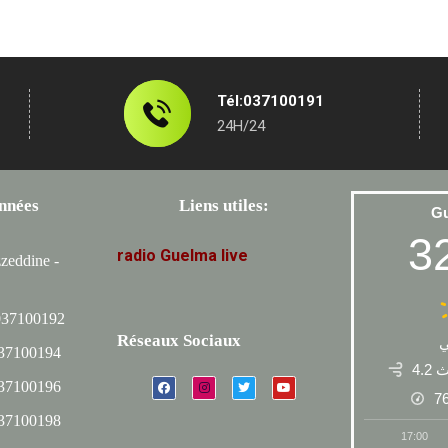
Tél:037100191
24H/24
nnées
Liens utiles:
G
3
radio
Guelma
live
zeddine -
037100192
Réseaux Sociaux
037100194
4.2
037100196
7
037100198
17:00