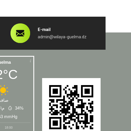
E-mail
admin@wilaya-guelma.dz
uelma
2°C
صافي
 م\ث
34%
63
mmHg
18:00
19:00
20:00
21:00
22:00
23:00
00:00