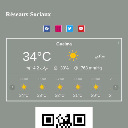
Réseaux Sociaux
Guelma
34°C
صافي
4.2 م\ث
33%
763
mmHg
15:00
16:00
17:00
18:00
19:00
20:00
‹
›
34°C
33°C
32°C
31°C
29°C
27°C