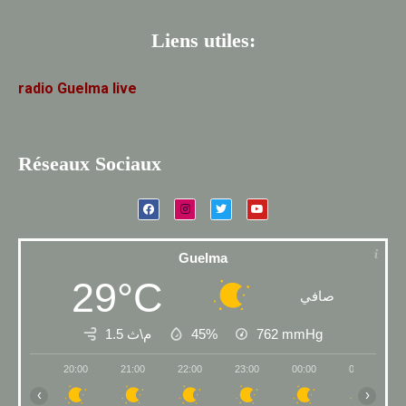
Liens utiles:
radio
Guelma
live
Réseaux Sociaux
Guelma
29°C
صافي
1.5 م\ث
45%
762
mmHg
20:00
21:00
22:00
23:00
00:00
01:00
‹
›