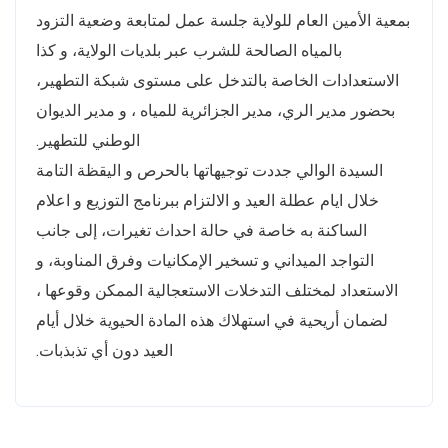
بمعية الأمين العام للولاية جلسة عمل لمتابعة وضعية التزود
بالمياه الصالحة للشرب عبر بلديات الولاية، و كذا
الاستعدادات الخاصة بالتدخل على مستوى شبكة التطهير،
بحضور مدير الري، مدير الجزائرية للمياه ، و مدير الديوان
الوطني للتطهير.
السيدة الوالي جددت توجيهاتها بالحرص و اليقظة التامة
خلال ايام عطلة العيد و الالتزام ببرنامج التوزيع و اعلام
الساكنة به خاصة في حالة احداث تغيرات، إلى جانب
التواجد الميداني و تسخير الإمكانيات وفرق المناوبة، و
الاستعداد لمختلف التدخلات الاستعجالية الممكن وقوعها ،
لضمان أريحية في استهلاك هذه المادة الحيوية خلال أيام
العيد دون أي تذبذبات.