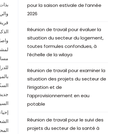
بذات ا
pour la saison estivale de l’année
2026
قرية
Réunion de travail pour évaluer la
الذكرى 61 لعيد الاستقلال 5
situation du secteur du logement,
واصل
toutes formules confondues, à
لمشرو
l’échelle de la wilaya
Réunion de travail pour examiner la
situation des projets du secteur de
l’irrigation et de
جديدة
l’approvisionnement en eau
السيد
potable
Réunion de travail pour le suivi des
الشعب
projets du secteur de la santé à
المحل