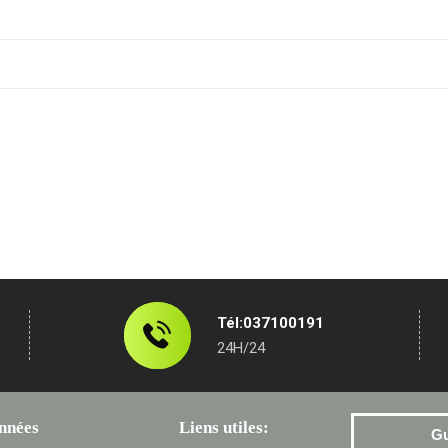
Tél:037100191
24H/24
nnées
Liens utiles:
G