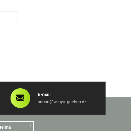
E-mail
admin@wilaya-guelma.dz
uelma