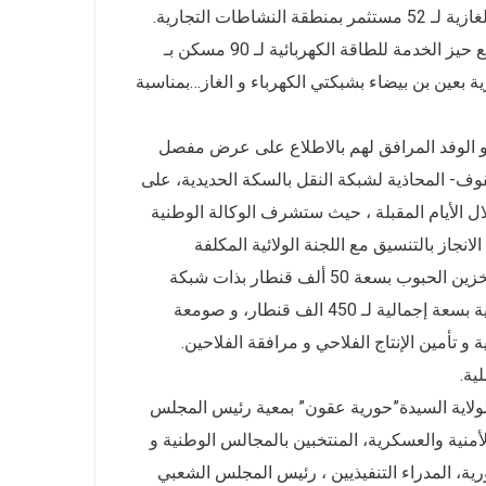
ت التجارية.
والي الولاية السيدة “حورية عقون” بمعية رئيس المجلس الشعبي الولائي تضع حيز الخدمة للطاقة الكهربائية لـ 90 مسكن بـ
بعين بن بيضاء بشبكتي الكهرباء و الغاز…بمناسبة
 و الوفد المرافق لهم بالاطلاع على عرض مفصل
وف- المحاذية لشبكة النقل بالسكة الحديدية، على
غال خلال الأيام المقبلة ، حيث ستشرف الوكالة الوطنية
بعة إنجاز الاستثمارات في السكك الحديدية “ANESRIF” على الانجاز بالتنسيق مع اللجنة الولائية المكلفة
بالمرافقة و متابعة ربط صوامع الحبوب، إضافة إلى امكانية ربط مستودع لتخزين الحبوب بسعة 50 ألف قنطار بذات شبكة
السكة الحديدية ، و الذي استفادة منه الولاية مؤخرا من بين 09 مخازن جوارية بسعة إجمالية لـ 450 الف قنطار، و صومعة
و تأمين الإنتاج الفلاحي و مرافقة الفلاحين.
ية.
مجيدة ، أشرفت صباح اليوم الاربعاء 05 جويلية 2023 والي الولاية السيدة”حورية عقون” بمعية رئيس المجلس
أمنية والعسكرية، المنتخبين بالمجالس الوطنية و
رية، المدراء التنفيذيين ، رئيس المجلس الشعبي