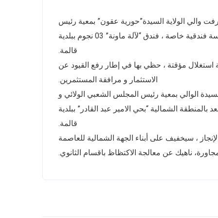
كرى 61 لعيد الاستقلال 05 جويلية 1962 ، حيث أشرفت والي الولاية السيدة”حورية عقون” بمعية رئيس
المجلس الشعبي الولائي و الوفد الرسمي المرافق لهم على تدشين مؤسسة فندقية خاصة ، فندق “لآلة ماونة” 03 نجوم ببلدية
قالمة.
 استغلال مؤقتة ، حظي بها في إطار رفع القيود عن
الاستثمار و مرافقة المستثمرين.
سيدة الوالي بمعية رئيس المجلس الشعبي الولائي و
لمرافق لهم على وضع حجر الأساس لمشروع إنجاز ثانوية 1000 مقعد بالمنطقة الشمالية “بحي الامير عبد القادر” ببلدية
قالمة.
نجاز ، سيخفيف على أبناء الجهة الشمالية للعاصمة
جاورة، ناهيك عن معالجة الاكتظاظ باقسام الثانوي.