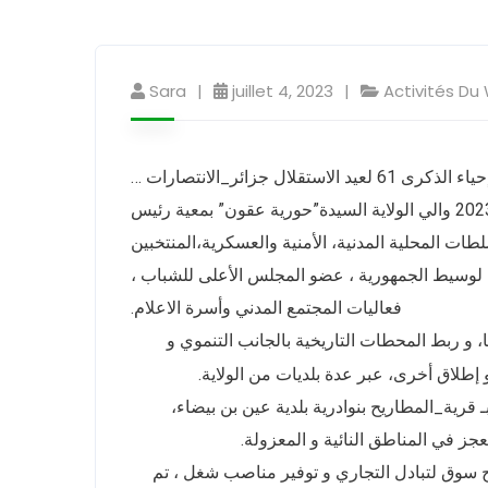
Sara
juillet 4, 2023
Activités Du 
تشرع اليوم السلطات المحلية على انطلاق فعاليات إحياء الذكرى 61 لعيد الاستقلال جزائر_الانتصارات …
مكاسب_وانجازات، حيث تشرف صباح اليوم الثلاثاء 04 جويلية 2023 والي الولاية السيدة”حورية عقون” بمعية رئيس
طات المحلية المدنية، الأمنية والعسكرية،المنتخبين
لي لوسيط الجمهورية ، عضو المجلس الأعلى للشباب ،
فعاليات المجتمع المدني وأسرة الاعلام.
، و ربط المحطات التاريخية بالجانب التنموي و
إطلاق أخرى، عبر عدة بلديات من الولاية.
 بوضع حيز الخدمة للربط بشبكة الكهرباء لـ 90 مسكن بـ قرية_المطاريح بنوادرية بلدية عين بن بيضاء،
ز في المناطق النائية و المعزولة.
ح سوق لتبادل التجاري و توفير مناصب شغل ، تم