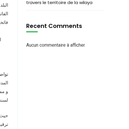
travers le territoire de la wilaya
البلد
الفات
فاتحة
Recent Comments
ا
Aucun commentaire à afficher.
تواص
المدن
و ممث
لسنة 023
ترقية 08 أفراد من رقيب إلى مساعد ، 26 فرد من عريف إلى رقيب ، و