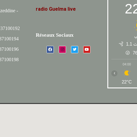
2
radio
Guelma
live
zeddine -
037100192
Réseaux Sociaux
037100194
م\ث
037100196
7
037100198
04:00
‹
22°C