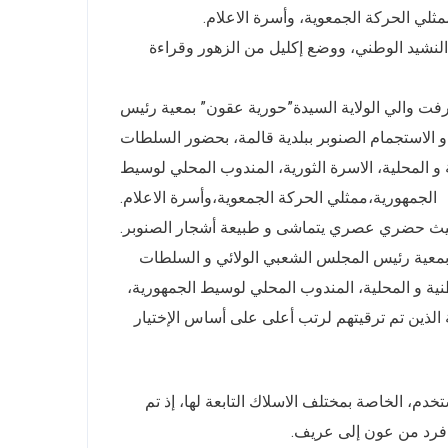
ثلي الحركة الجمعوية، وأسرة الاعلام.
 النشيد الوطني، ووضع إكليل من الزهور وقراءة
كرى 61 لعيد الاستقلال 05 جويلية 1962 ، حيث أشرفت والي الولاية السيدة”حورية عقون” بمعية رئيس
 الاستجمام الصنوبر ببلدية قالمة، بحضور السلطات
ة و المحلية، الاسرة الثورية، المندوب المحلي لوسيط
الجمهورية،ممثلي الحركة الجمعوية،وأسرة الاعلام.
تأثيث حضري عصري يتماشى و طبيعة أشجار الصنوبر.
 بمعية رئيس المجلس الشعبي الولائي و السلطات
وطنية و المحلية، المندوب المحلي لوسيط الجمهورية،
 الذين تم ترقيتهم لرتب أعلى على أساس الإختيار
دت مديرية الحماية المدنية للولاية من تأطير مهم بترقية 109 مستخدم، الخاصة بمختلف الاسلاك التابعة لها، إذ تم