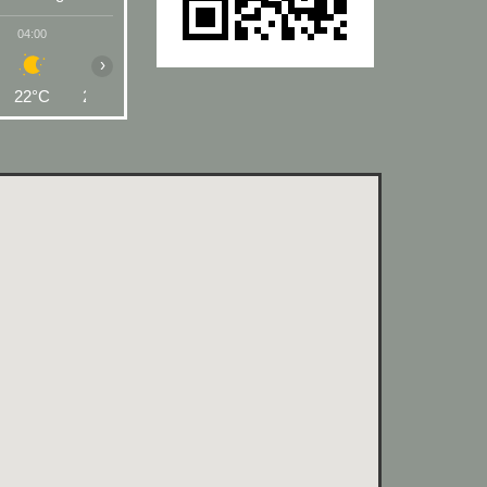
04:00
05:00
06:00
07:00
08:00
09:00
10:00
›
22°C
21°C
21°C
23°C
27°C
30°C
32°C