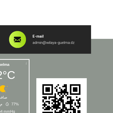
E-mail
admin@wilaya-guelma.dz
uelma
2°C
صافي
م\
77%
64
mmHg