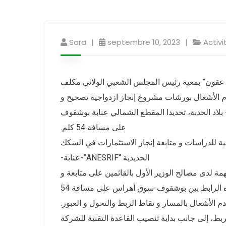
Sara
septembre 10, 2023
Activi
والي الولاية السيدة “حورية عقون” بمعية رئيس المجلس الشعبي الولائي مكلف
قدم الأشغال بورشات مشروع إنجاز ازدواجية تصحيح و
اد الحدبة، تحديدا المقطع الشمالي عنابة بوشقوف
على مسافة 54 كلم.
ة للدراسات و متابعة إنجاز الاستثمارات في السكك
الحديدية “ANESRIF”-عنابة-
ة لدى مصالح الوزير الأول بالقائمين على متابعة و
إنجاز مشروع ازدواجية خط السكة الحديدية عنابة _بلاد الحدبة في شطره الرابط بين بوشقوف-سوق أهراس على مسافة 54
قدم الأشغال بالمسار و نقاط الربط والتحول و العبور
بط، إلى جانب بداية تنصيب القاعدة التقنية للشركة