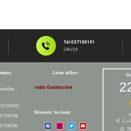
Tél:037100191
24H/24
nnées
Liens utiles:
G
2
radio
Guelma
live
zeddine -
037100192
Réseaux Sociaux
037100194
1 ث
037100196
7