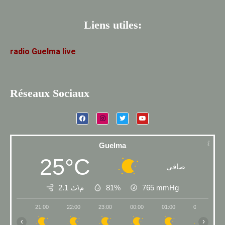
Liens utiles:
radio
Guelma
live
Réseaux Sociaux
Guelma
25°C
صافي
2.1 م\ث
81%
765
mmHg
21:00
22:00
23:00
00:00
01:00
02:00
‹
›