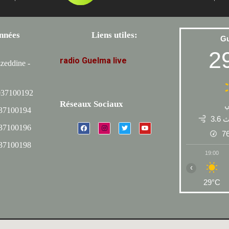
nnées
Liens utiles:
G
2
radio
Guelma
live
zeddine -
037100192
Réseaux Sociaux
037100194
3.6
037100196
7
037100198
19:00
‹
29°C