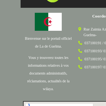
Coordo
Rue Zaimia Az
Guelma-
Bienvenue sur le portail officiel
037100191 / 
de La de Guelma.
037100193/ 
Vous y trouverez toutes les
037100195/ 
informations relatives à vos
037100197/ 
documents administratifs,
réclamations, actualités de la
wilaya.