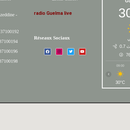
G
3
radio
Guelma
live
zeddine -
037100192
Réseaux Sociaux
037100194
0.7
037100196
7
037100198
09:00
‹
30°C