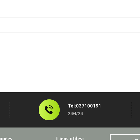
Tél:037100191
24H/24
nnées
Liens utiles: