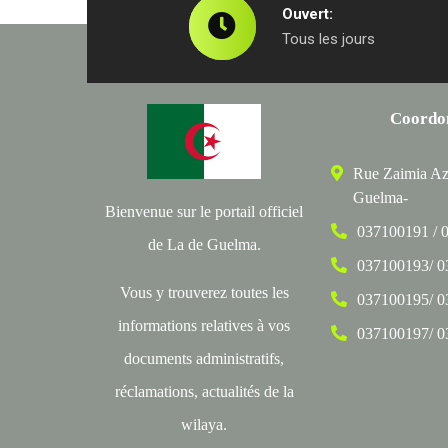
Ouvert:
Tous les jours
Coordo
Rue Zaimia Az
Guelma-
Bienvenue sur le portail officiel
037100191 / 
de La de Guelma.
037100193/ 
Vous y trouverez toutes les
037100195/ 
informations relatives à vos
037100197/ 
documents administratifs,
réclamations, actualités de la
wilaya.