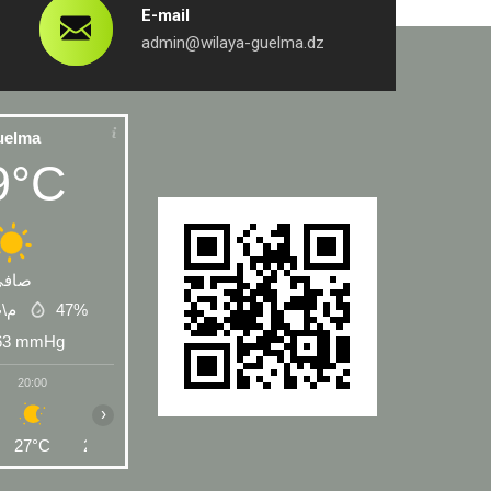
E-mail
admin@wilaya-guelma.dz
uelma
9°C
صافي
 م\ث
47%
63
mmHg
20:00
21:00
22:00
23:00
00:00
01:00
02:00
›
27°C
26°C
25°C
24°C
24°C
23°C
23°C