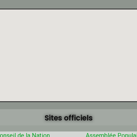
Sites officiels
onseil de la Nation
Assemblée Popula