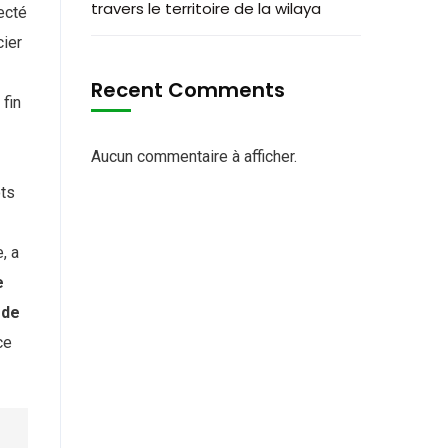
travers le territoire de la wilaya
ecté
cier
Recent Comments
 fin
Aucun commentaire à afficher.
ôts
, a
e
 de
ce