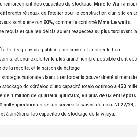
u renforcement des capacités de stockage,
Mme le Wali
a insp
ifférents réseaux de l’atelier pour le construction d’un silo en a
ravaux sont à environ
90%,
comme l’a confirmé
Mme Le wali
a
 requis et que les délais soient respectés au plus tard avant la
efforts des pouvoirs publics pour suivre et assurer le bon
emis, et pour exploiter le plus grand nombre possible d’entrep
de la récolte. et la saison du battage.
a stratégie nationale visant à renforcer la souveraineté alimentaire
e stockage de céréales d’une capacité totale estimée à
450 mill
é de 1 million de quintaux. quintaux, en plus de 03 entrepôts
0 mille quintaux
, entrés en service la saison dernière
2022/23
, 
e et à améliorer les capacités de stockage de la wilaya.