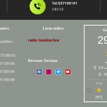
Tél:037100191
24H/24
nnées
Liens utiles:
G
2
radio
Guelma
live
zeddine -
037100192
Réseaux Sociaux
037100194
3.6
037100196
7
037100198
19:00
‹
29°C