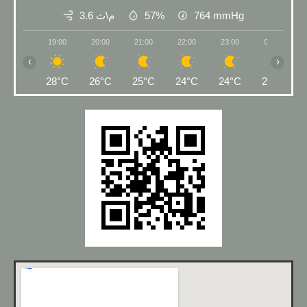
3.6 م\ث
57%
764
mmHg
19:00
20:00
21:00
22:00
23:00
00:00
‹
›
28°C
26°C
25°C
24°C
24°C
23°C