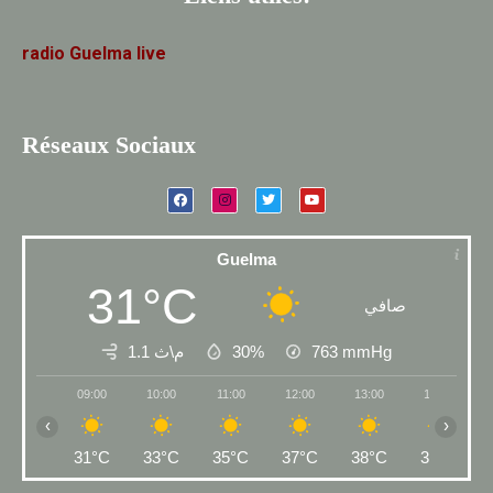
radio
Guelma
live
Réseaux Sociaux
Guelma
31°C
صافي
1.1 م\ث
30%
763
mmHg
09:00
10:00
11:00
12:00
13:00
14:00
‹
›
31°C
33°C
35°C
37°C
38°C
39°C