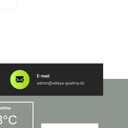
E-mail
admin@wilaya-guelma.dz
uelma
3°C