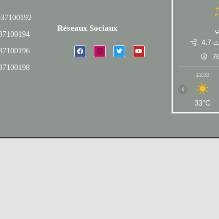
037100192
Réseaux Sociaux
037100194
4.7
037100196
7
037100198
13:00
‹
33°C