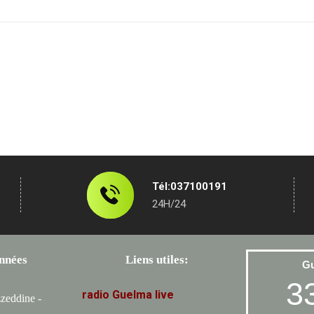
Tél:037100191
24H/24
nnées
Liens utiles:
G
3
radio
Guelma
live
zeddine -