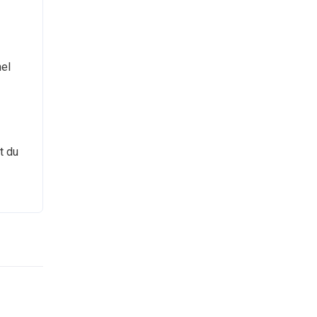
nel
t du