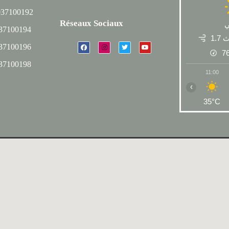
037100192
Réseaux Sociaux
037100194
1.7
037100196
7
037100198
11:00
‹
35°C