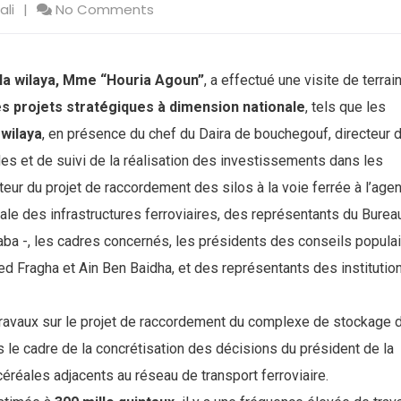
ali
No Comments
e la wilaya, Mme “Houria Agoun”
, a effectué une visite de terrai
s projets stratégiques à dimension nationale
, tels que les
 wilaya
, en présence du chef du Daira de bouchegouf, directeur 
es et de suivi de la réalisation des investissements dans les
cteur du projet de raccordement des silos à la voie ferrée à l’age
onale des infrastructures ferroviaires, des représentants du Burea
aba -, les cadres concernés, les présidents des conseils popula
Fragha et Ain Ben Baidha, et des représentants des institutio
 travaux sur le projet de raccordement du complexe de stockage 
s le cadre de la concrétisation des décisions du président de la
éréales adjacents au réseau de transport ferroviaire.