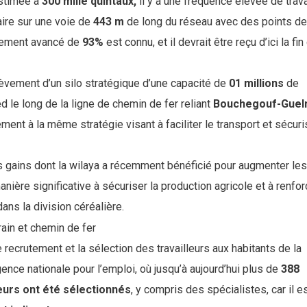
estimée à
300 mille quintaux,
il y a une fréquence élevée de trav
aire sur une voie de
443 m
de long du réseau avec des points de
èvement avancé de
93%
est connu, et il devrait être reçu d’ici la fin
hèvement d’un silo stratégique d’une capacité de
01 millions
de
 le long de la ligne de chemin de fer reliant
Bouchegouf-Guel
ment à la même stratégie visant à faciliter le transport et sécuri
s gains dont la wilaya a récemment bénéficié pour augmenter les
nière significative à sécuriser la production agricole et à renfor
ans la division céréalière.
e recrutement et la sélection des travailleurs aux habitants de la
ence nationale pour l’emploi, où jusqu’à aujourd’hui plus de
388
leurs ont été sélectionnés
, y compris des spécialistes, car il e