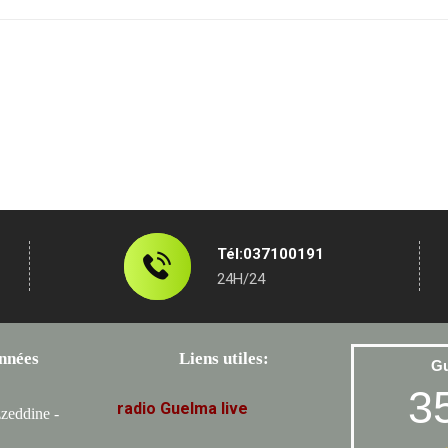
Tél:037100191
24H/24
nnées
Liens utiles:
G
3
radio
Guelma
live
zeddine -