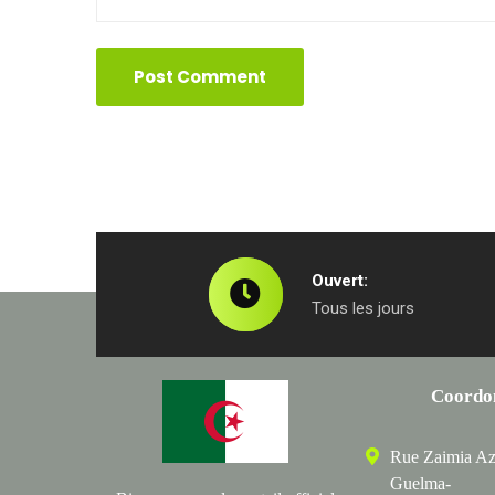
Ouvert:
Tous les jours
Coordo
Rue Zaimia Az
Guelma-