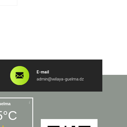
E-mail
admin@wilaya-guelma.dz
uelma
5°C