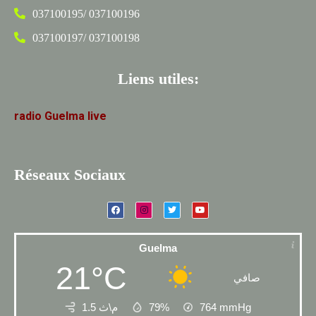
037100195/ 037100196
037100197/ 037100198
Liens utiles:
radio
Guelma
live
Réseaux Sociaux
Guelma
21°C
صافي
1.5 م\ث
79%
764
mmHg