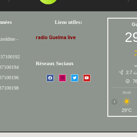
nnées
Liens utiles:
G
2
radio
Guelma
live
zeddine -
037100192
Réseaux Sociaux
037100194
2.7
037100196
7
037100198
09:00
‹
29°C