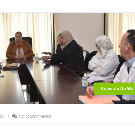
Activités Du Wal
ali
No Comments