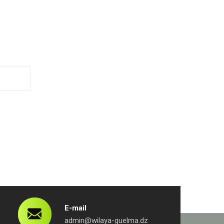
E-mail
admin@wilaya-guelma.dz