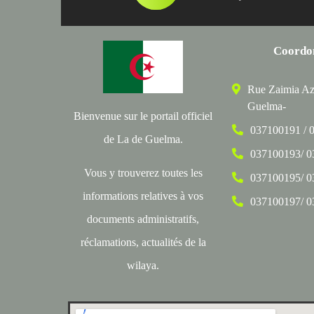
Coordo
Rue Zaimia Az
Guelma-
Bienvenue sur le portail officiel
037100191 / 
de La de Guelma.
037100193/ 
Vous y trouverez toutes les
037100195/ 
informations relatives à vos
037100197/ 
documents administratifs,
réclamations, actualités de la
wilaya.