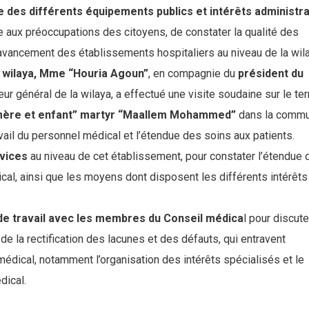
le des différents équipements publics et intérêts administra
e aux préoccupations des citoyens, de constater la qualité des
l’avancement des établissements hospitaliers au niveau de la wil
la wilaya, Mme “Houria Agoun”
, en compagnie du
président du
eur général de la wilaya, a effectué une visite soudaine sur le ter
 “mère et enfant” martyr “Maallem Mohammed”
dans la comm
avail du personnel médical et l’étendue des soins aux patients.
rvices
au niveau de cet établissement, pour constater l’étendue d
l, ainsi que les moyens dont disposent les différents intérêts
de travail avec les membres du Conseil médica
l pour discute
er de la rectification des lacunes et des défauts, qui entravent
 médical, notamment l’organisation des intérêts spécialisés et le
dical.