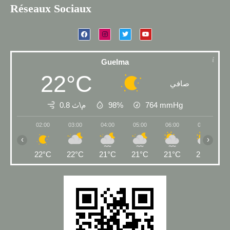
Réseaux Sociaux
Guelma
22°C
صافي
0.8 م\ث
98%
764
mmHg
02:00
03:00
04:00
05:00
06:00
07:00
‹
›
22°C
22°C
21°C
21°C
21°C
22°C