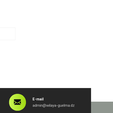
E-mail
admin@wilaya-guelma.dz