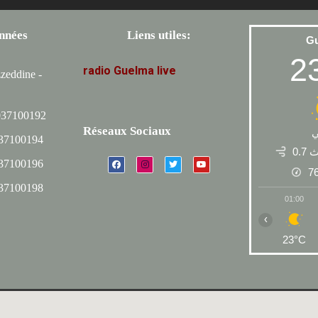
nnées
Liens utiles:
G
2
radio
Guelma
live
zeddine -
037100192
Réseaux Sociaux
037100194
0.7
037100196
7
037100198
01:00
‹
23°C