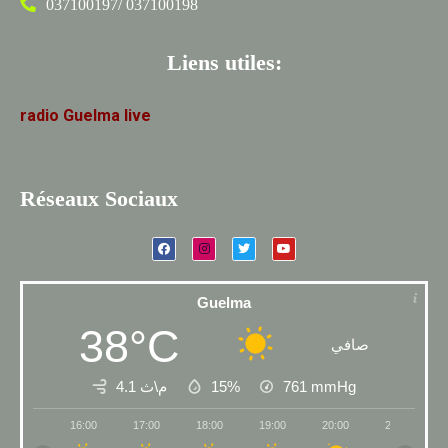
037100197/ 037100198
Liens utiles:
radio
Guelma
live
Réseaux Sociaux
Guelma
38°C
صافي
4.1 م\ث
15%
761
mmHg
16:00
17:00
18:00
19:00
20:00
21:00