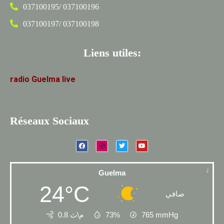
037100195/ 037100196
037100197/ 037100198
Liens utiles:
radio
Guelma
live
Réseaux Sociaux
Guelma
24°C
صافي
0.8 م\ث
73%
765
mmHg