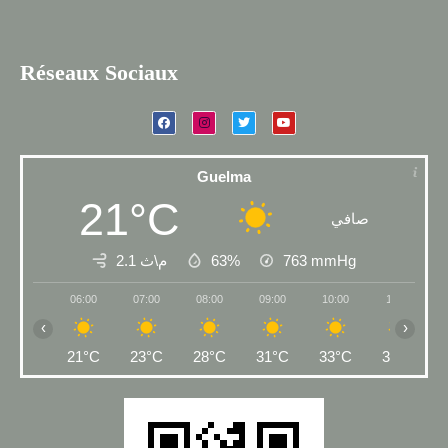
Réseaux Sociaux
Guelma
21°C
صافي
2.1 م\ث
63%
763
mmHg
06:00
07:00
08:00
09:00
10:00
11:00
‹
›
21°C
23°C
28°C
31°C
33°C
35°C