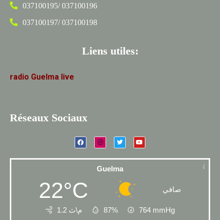
037100195/ 037100196
037100197/ 037100198
Liens utiles:
radio
Guelma
live
Réseaux Sociaux
Guelma
22°C
صافي
1.2 م\ث
87%
764
mmHg